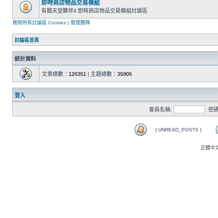
即時商店物品交易模組
有關天堂夥伴II 即時商店物品交易模組討論區
刪除所有討論區 Cookies
|
管理團隊
討論區首頁
統計資料
文章總數：
120351
| 主題總數：
35905
登入
會員名稱:
密碼
{ UNREAD_POSTS }
正體中