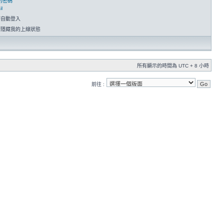
的密碼
l
時自動登入
請隱藏我的上線狀態
所有顯示的時間為 UTC + 8 小時
前往 :