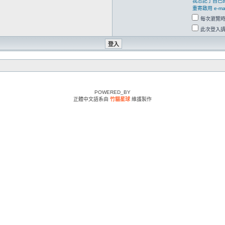
我忘記了自己
重寄啟用 e-mai
每次瀏覽
此次登入
POWERED_BY
正體中文語系由
竹貓星球
維護製作