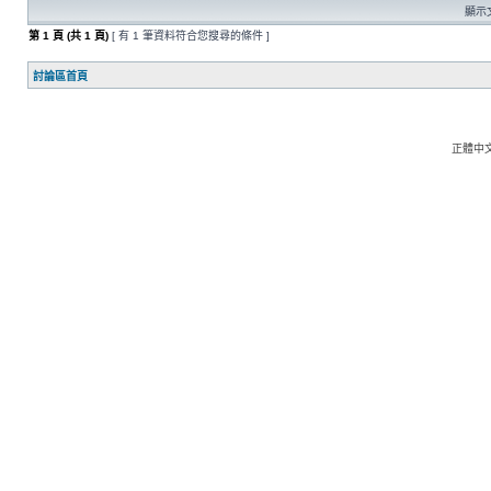
顯示文
第
1
頁 (共
1
頁)
[ 有 1 筆資料符合您搜尋的條件 ]
討論區首頁
正體中