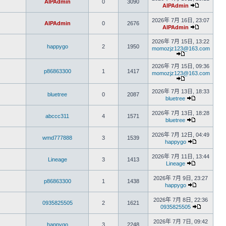
AIPAdmin
0
3090
AIPAdmin
2026年 7月 16日, 23:07
AIPAdmin
0
2676
AIPAdmin
2026年 7月 15日, 13:22
happygo
2
1950
momozjz123@163.com
2026年 7月 15日, 09:36
p86863300
1
1417
momozjz123@163.com
2026年 7月 13日, 18:33
bluetree
0
2087
bluetree
2026年 7月 13日, 18:28
abccc311
4
1571
bluetree
2026年 7月 12日, 04:49
wmd777888
3
1539
happygo
2026年 7月 11日, 13:44
Lineage
3
1413
Lineage
2026年 7月 9日, 23:27
p86863300
1
1438
happygo
2026年 7月 8日, 22:36
0935825505
2
1621
0935825505
2026年 7月 7日, 09:42
happygo
3
2248