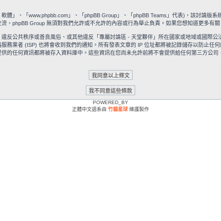
」、「www.phpbb.com」、「phpBB Group」、「phpBB Teams」代表)，該討論版
流，phpBB Group 無須對我們允許或不允許的內容或行為舉止負責。如果您想知道更多有關 
違反公共秩序或善良風俗、或其他違反「專屬討論區 - 天堂夥伴」所在國家或地域或國際
業者 (ISP) 也將會收到我們的通知。所有發表文章的 IP 位址都將被記錄儲存以防止任
供的任何資訊都將被存入資料庫中。這些資訊在您尚未允許前將不會提供給任何第三方公司，
POWERED_BY
正體中文語系由
竹貓星球
維護製作