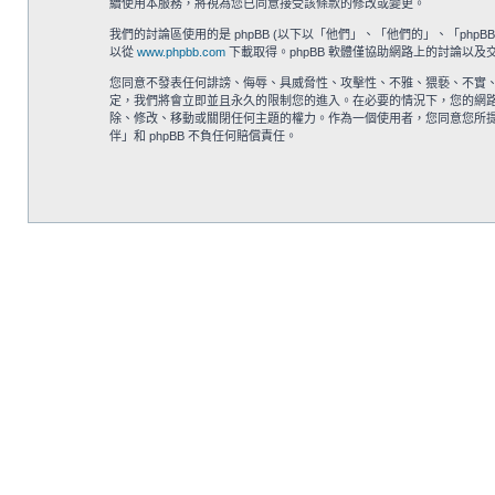
續使用本服務，將視為您已同意接受該條款的修改或變更。
我們的討論區使用的是 phpBB (以下以「他們」、「他們的」、「phpBB 軟體
以從
www.phpbb.com
下載取得。phpBB 軟體僅協助網路上的討論以及交
您同意不發表任何誹謗、侮辱、具威脅性、攻擊性、不雅、猥褻、不實、
定，我們將會立即並且永久的限制您的進入。在必要的情況下，您的網路服務
除、修改、移動或關閉任何主題的權力。作為一個使用者，您同意您所提
伴」和 phpBB 不負任何賠償責任。