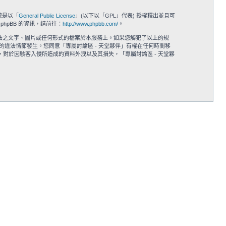
系統是以「
General Public License
」(以下以「GPL」代表) 授權釋出並且可
phpBB 的資訊，請前往：
http://www.phpbb.com/
。
公法之文字、圖片或任何形式的檔案於本服務上。如果您觸犯了以上的規
何的違法情節發生。您同意「專屬討論區 - 天堂夥伴」有權在任何時間移
對於因駭客入侵所造成的資料外洩以及其損失，「專屬討論區 - 天堂夥