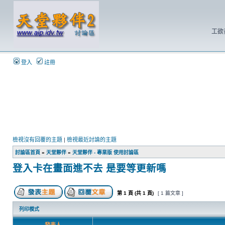
工欲
登入
註冊
檢視沒有回覆的主題
|
檢視最近討論的主題
討論區首頁
»
天堂夥伴
»
天堂夥伴 - 專業版 使用討論區
登入卡在畫面進不去 是要等更新嗎
第
1
頁 (共
1
頁)
[ 1 篇文章 ]
列印模式