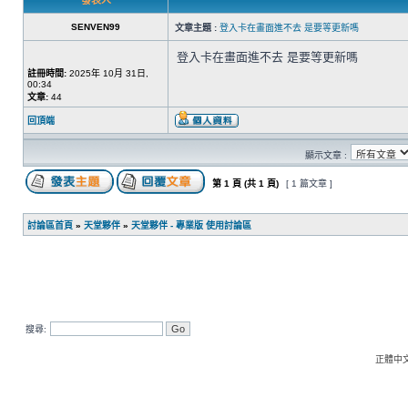
發表人
SENVEN99
文章主題 :
登入卡在畫面進不去 是要等更新嗎
登入卡在畫面進不去 是要等更新嗎
註冊時間:
2025年 10月 31日,
00:34
文章:
44
回頂端
顯示文章 :
第
1
頁 (共
1
頁)
[ 1 篇文章 ]
討論區首頁
»
天堂夥伴
»
天堂夥伴 - 專業版 使用討論區
搜尋:
正體中