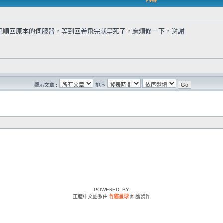
內容
祝順回原本的伺服器，等到回卷飛完就等死了，麻煩修一下，謝謝
顯示文章 :
排序
POWERED_BY
正體中文語系由
竹貓星球
維護製作