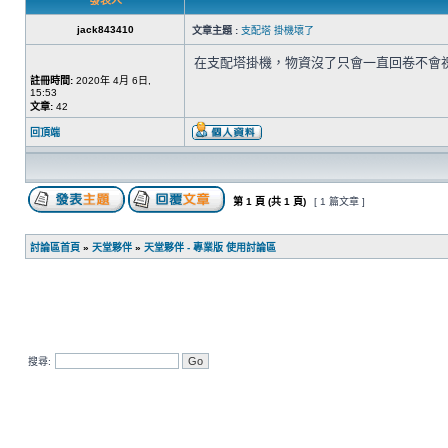
發表人
jack843410
文章主題 :
支配塔 掛機壞了
在支配塔掛機，物資沒了只會一直回卷不會
註冊時間:
2020年 4月 6日,
15:53
文章:
42
回頂端
第
1
頁 (共
1
頁)
[ 1 篇文章 ]
討論區首頁
»
天堂夥伴
»
天堂夥伴 - 專業版 使用討論區
搜尋: