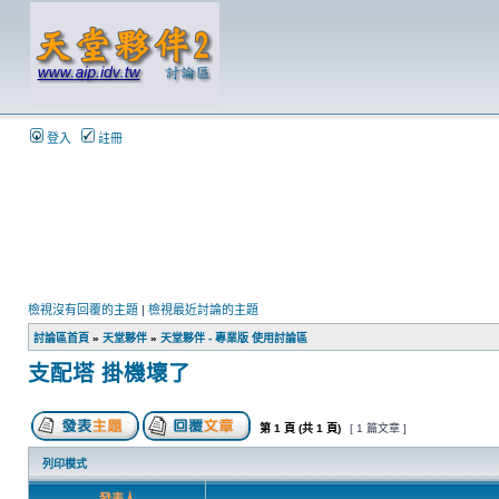
登入
註冊
檢視沒有回覆的主題
|
檢視最近討論的主題
討論區首頁
»
天堂夥伴
»
天堂夥伴 - 專業版 使用討論區
支配塔 掛機壞了
第
1
頁 (共
1
頁)
[ 1 篇文章 ]
列印模式