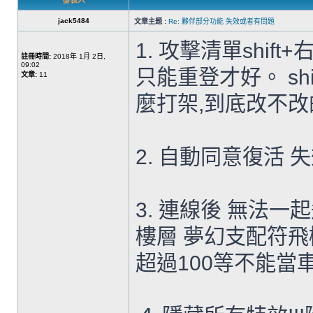
發表人
jack5484
文章主題 :
Re: 夥伴部分功能 失效或者有問題
1. 攻擊清單shif
註冊時間:
2018年 1月 2日,
09:02
只能重登才好。 sh
文章:
11
麼打架,到底改不改
2. 自動同意復活 
3. 連線後 無法一
樓層 夢幻支配符飛
超過100等不能當