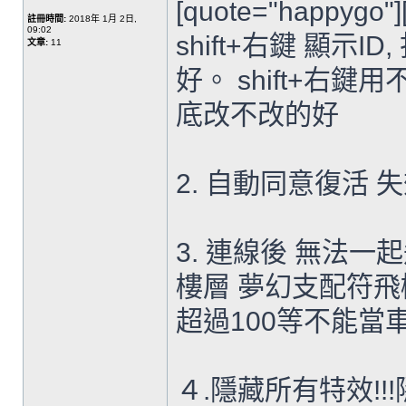
[quote="happygo"
註冊時間:
2018年 1月 2日,
09:02
shift+右鍵 顯示
文章:
11
好。 shift+右
底改不改的好
2. 自動同意復活 
3. 連線後 無法一
樓層 夢幻支配符飛
超過100等不能當
４.隱藏所有特效!!